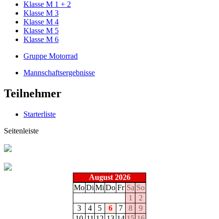
Klasse M 1 + 2
Klasse M 3
Klasse M 4
Klasse M 5
Klasse M 6
Gruppe Motorrad
Mannschaftsergebnisse
Teilnehmer
Starterliste
Seitenleiste
August 2026
Mo
Di
Mi
Do
Fr
Sa
So
1
2
3
4
5
6
7
8
9
10
11
12
13
14
15
16