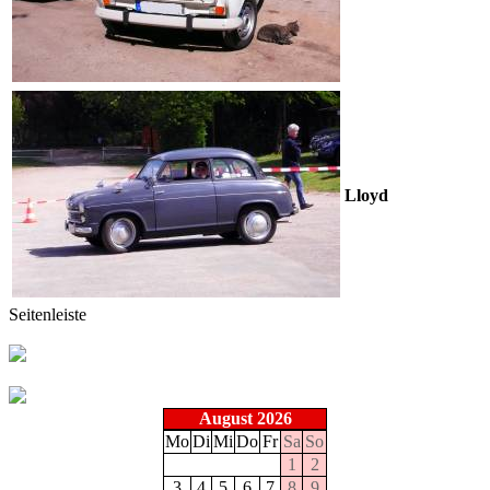
Lloyd
Seitenleiste
August 2026
Mo
Di
Mi
Do
Fr
Sa
So
1
2
3
4
5
6
7
8
9