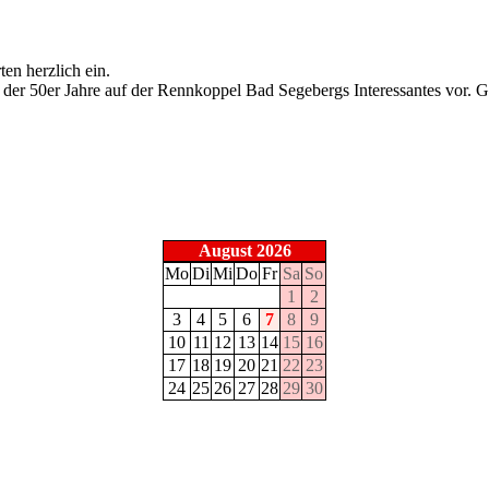
rten herzlich ein.
der 50er Jahre auf der Rennkoppel Bad Segebergs Interessantes vor. G
August 2026
Mo
Di
Mi
Do
Fr
Sa
So
1
2
3
4
5
6
7
8
9
10
11
12
13
14
15
16
17
18
19
20
21
22
23
24
25
26
27
28
29
30